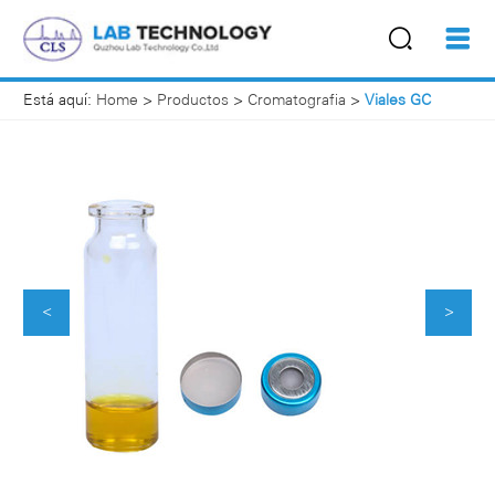
Está aquí:
Home
>
Productos
>
Cromatografia
>
Viales GC
<
>