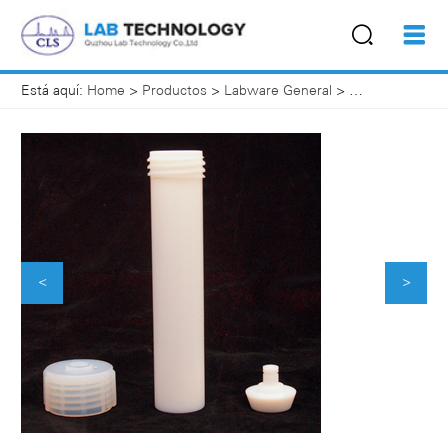
Está aquí:
Home
>
Productos
>
Labware General
>
Recipiente de 
<
>