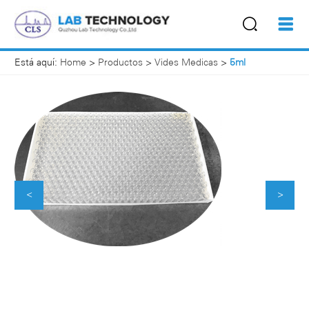
Está aquí:
Home
>
Productos
>
Vides Medicas
>
5ml
<
>