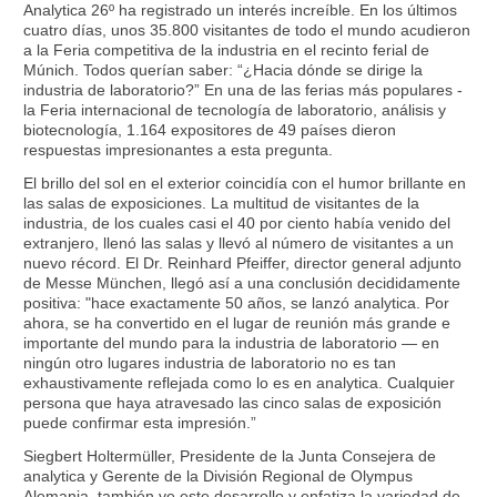
Analytica 26º ha registrado un interés increíble. En los últimos
cuatro días, unos 35.800 visitantes de todo el mundo acudieron
a la Feria competitiva de la industria en el recinto ferial de
Múnich. Todos querían saber: “¿Hacia dónde se dirige la
industria de laboratorio?” En una de las ferias más populares -
la Feria internacional de tecnología de laboratorio, análisis y
biotecnología, 1.164 expositores de 49 países dieron
respuestas impresionantes a esta pregunta.
El brillo del sol en el exterior coincidía con el humor brillante en
las salas de exposiciones. La multitud de visitantes de la
industria, de los cuales casi el 40 por ciento había venido del
extranjero, llenó las salas y llevó al número de visitantes a un
nuevo récord. El Dr. Reinhard Pfeiffer, director general adjunto
de Messe München, llegó así a una conclusión decididamente
positiva: "hace exactamente 50 años, se lanzó analytica. Por
ahora, se ha convertido en el lugar de reunión más grande e
importante del mundo para la industria de laboratorio — en
ningún otro lugares industria de laboratorio no es tan
exhaustivamente reflejada como lo es en analytica. Cualquier
persona que haya atravesado las cinco salas de exposición
puede confirmar esta impresión.”
Siegbert Holtermüller, Presidente de la Junta Consejera de
analytica y Gerente de la División Regional de Olympus
Alemania, también ve este desarrollo y enfatiza la variedad de